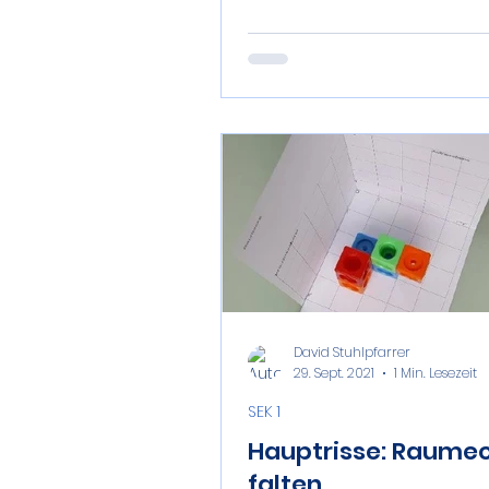
David Stuhlpfarrer
29. Sept. 2021
1 Min. Lesezeit
SEK 1
Hauptrisse: Raume
falten