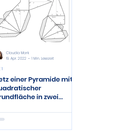
Claudia Mark
19. Apr. 2022
1 Min. Lesezeit
 1
etz einer Pyramide mit
uadratischer
rundfläche in zwei
eilen - wahre Länge
iner Strecke