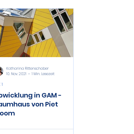
Katharina Rittenschober
10. Nov. 2021
1 Min. Lesezeit
 1
bwicklung in GAM -
aumhaus von Piet
loom