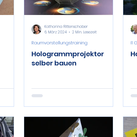
Katharina Rittenschober
6. März 2024
2 Min. Lesezeit
Raumvorstellungstraining
I1
Hologrammprojektor
H
selber bauen