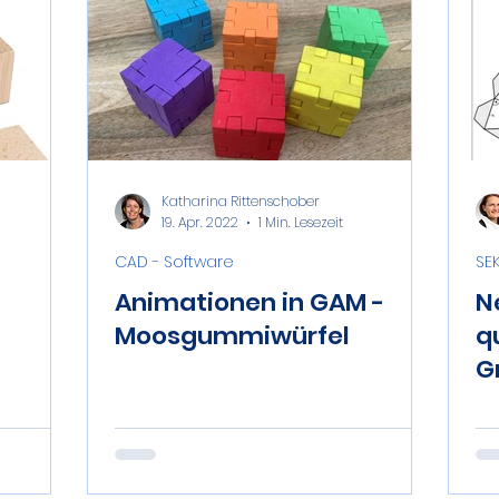
Katharina Rittenschober
19. Apr. 2022
1 Min. Lesezeit
CAD - Software
SEK
Animationen in GAM -
N
Moosgummiwürfel
q
G
T
e