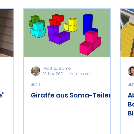
Manfred Blümel
10. Nov. 2021
1 Min. Lesezeit
SEK 1
SEK
e"
Giraffe aus Soma-Teilen
A
B
B