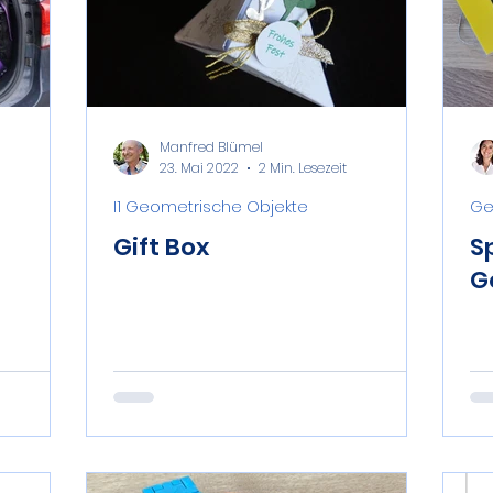
Manfred Blümel
23. Mai 2022
2 Min. Lesezeit
I1 Geometrische Objekte
Ge
Gift Box
Sp
G