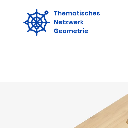
T
hematisches
N
etzwerk
G
eometrie