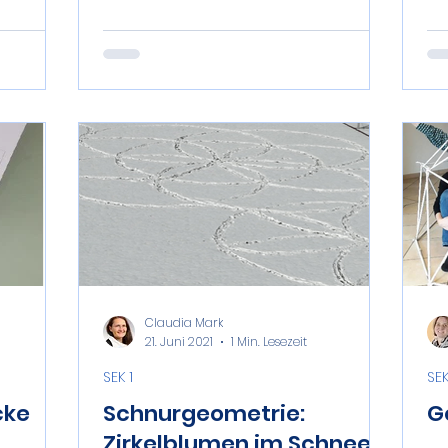
Claudia Mark
21. Juni 2021
1 Min. Lesezeit
SEK 1
SEK
cke
Schnurgeometrie:
G
Zirkelblumen im Schnee