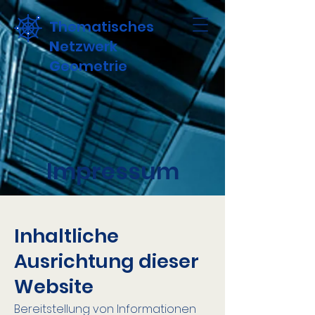
T
hematisches
N
etzwerk
G
eometrie
Impressum
Inhaltliche
Ausrichtung dieser
Website
Bereitstellung von Informationen