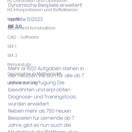
H2 Darstellen und Operieren
Dynamische Beispiele erweitert!
H3 Interpretieren und Reflektieren
Haptik
update 5.1.2023
RIF 3.0.
Skizze und Konstruktion
CAD - Software
SEK 1
SEK 2
Primarstufe
Mehr al 1500 Aufgaben stehen in 
Geometrie in Mathematik
der neusten Version für alle ab 7 
Jahre zur Verfügung. Die 
Linksammlung
bewährten und erprobten 
Diagnose- und Trainingstools 
wurden erweitert. 
Neben mehr als 750 neuen 
Beispielen für Lernende ab 7 
Jahre, gibt es nun auch die 