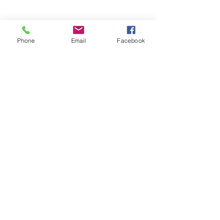
Phone
Email
Facebook
Raumvorstellungstraining
Linksammlung
SEK 1
Alle ansehen
Aktuelle Beiträge