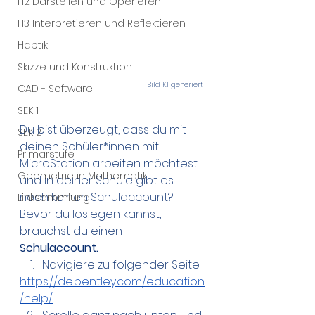
H2 Darstellen und Operieren
H3 Interpretieren und Reflektieren
Haptik
Skizze und Konstruktion
Bild KI generiert 
CAD - Software
SEK 1
Du bist überzeugt, dass du mit 
SEK 2
deinen Schüler*innen mit 
Primarstufe
MicroStation arbeiten möchtest 
Geometrie in Mathematik
und in deiner Schule gibt es 
noch keinen Schulaccount? 
Linksammlung
Bevor du loslegen kannst, 
brauchst du einen 
Schulaccount. 
Navigiere zu folgender Seite:
https://de.bentley.com/education
/help/