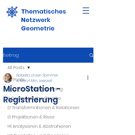
T
hematisches
N
etzwerk
G
eometrie
Beitrag
All Posts
Isabella Linzer-Sommer
All Posts
4. März
1 Min. Lesezeit
MicroStation -
Raumvorstellungstraining
Registrierung
I1 Geometrische Objekte
I2 Transformationen & Relationen
I3 Projektionen & Risse
H1 Analysieren & Abstrahieren